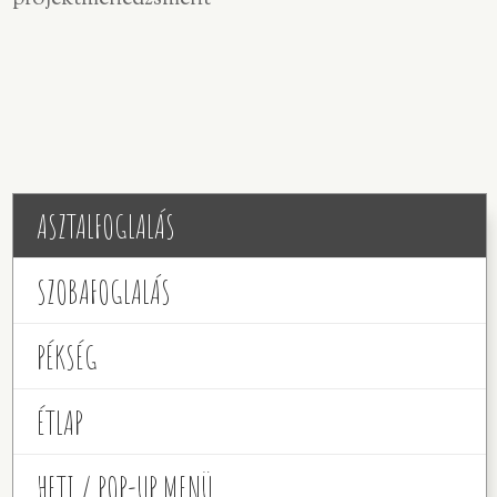
ASZTALFOGLALÁS
SZOBAFOGLALÁS
PÉKSÉG
ÉTLAP
HETI / POP-UP MENÜ