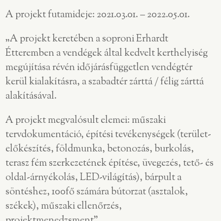
A projekt futamideje: 2021.03.01. – 2022.05.01.
„A projekt keretében a soproni Erhardt
Étteremben a vendégek által kedvelt kerthelyiség
megújítása révén időjárásfüggetlen vendégtér
kerül kialakításra, a szabadtér zárttá / félig zárttá
alakításával.
A projekt megvalósult elemei: műszaki
tervdokumentáció, építési tevékenységek (terület-
előkészítés, földmunka, betonozás, burkolás,
terasz fém szerkezetének építése, üvegezés, tető- és
oldal-árnyékolás, LED-világítás), bárpult a
söntéshez, 100fő számára bútorzat (asztalok,
székek), műszaki ellenőrzés,
projektmenedzsment”