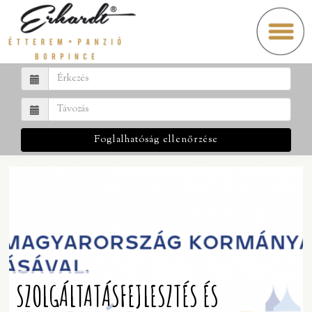
Foglalhatóság ellenőrzése
SZOLGÁLTATÁSFEJLESZTÉS ÉS