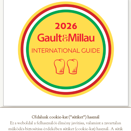
Oldalunk cookie-kat ("sütiket") használ
Ez a weboldal a felhasználói élmény javítása, valamint a zavartalan
működés biztosítása érdekében sütiket (cookie-kat) használ. A sütik