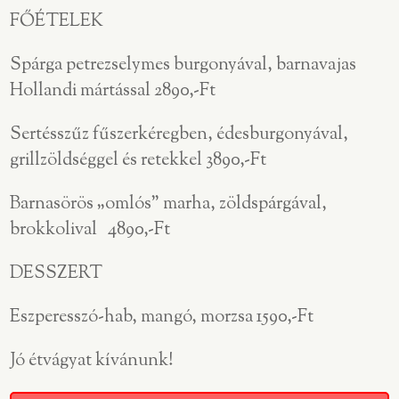
FŐÉTELEK
Spárga petrezselymes burgonyával, barnavajas
Hollandi mártással 2890,-Ft
Sertésszűz fűszerkéregben, édesburgonyával,
grillzöldséggel és retekkel 3890,-Ft
Barnasörös „omlós” marha, zöldspárgával,
brokkolival 4890,-Ft
DESSZERT
Eszperesszó-hab, mangó, morzsa 1590,-Ft
Jó étvágyat kívánunk!