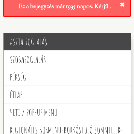
ⓘ
✖
Ez a bejegyzés már
1935
napos. Kérjük ezt vegye figyelembe a tartalom kapcsán!
ASZTALFOGLALÁS
SZOBAFOGLALÁS
PÉKSÉG
ÉTLAP
HETI / POP-UP MENÜ
REGIONÁLIS BORMENÜ-BORKÓSTOLÓ SOMMELIER-