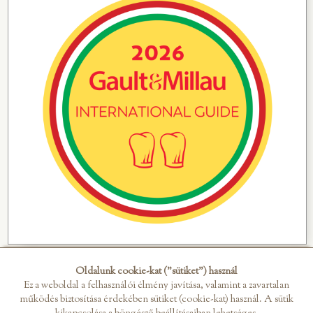
Oldalunk cookie-kat ("sütiket") használ
Ez a weboldal a felhasználói élmény javítása, valamint a zavartalan
működés biztosítása érdekében sütiket (cookie-kat) használ. A sütik