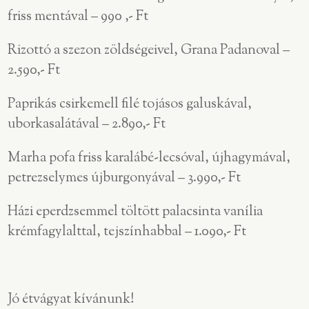
friss mentával – 990 ,- Ft
Rizottó a szezon zöldségeivel, Grana Padanoval –
2.590,- Ft
Paprikás csirkemell filé tojásos galuskával,
uborkasalátával – 2.890,- Ft
Marha pofa friss karalábé-lecsóval, újhagymával,
petrezselymes újburgonyával – 3.990,- Ft
Házi eperdzsemmel töltött palacsinta vanília
krémfagylalttal, tejszínhabbal – 1.090,- Ft
Jó étvágyat kívánunk!