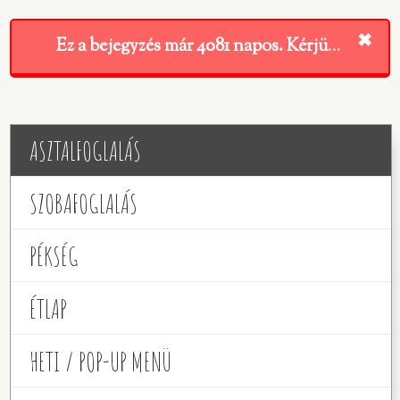
ⓘ
✖
Ez a bejegyzés már
4081
napos. Kérjük ezt vegye figyelembe a tartalom kapcsán!
ASZTALFOGLALÁS
SZOBAFOGLALÁS
PÉKSÉG
ÉTLAP
HETI / POP-UP MENÜ