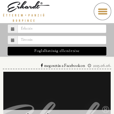
Foglalhatóság ellenőrzése
megosztás a Facebookon
2015.06.06.