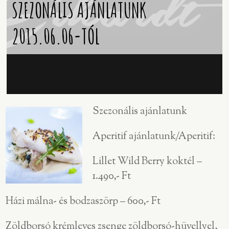
SZEZONÁLIS AJÁNLATUNK
2015.06.06-TÓL
Szezonális ajánlatunk
Aperitif ajánlatunk/Aperitif:
Lillet Wild Berry koktél –
1.490,- Ft
Házi málna- és bodzaszörp – 600,- Ft
Zöldborsó krémleves zsenge zöldborsó-hüvellyel,