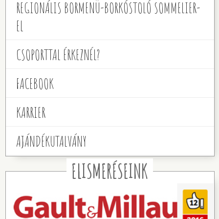
REGIONÁLIS BORMENÜ-BORKÓSTOLÓ SOMMELIER-
EL
CSOPORTTAL ÉRKEZNÉL?
FACEBOOK
KARRIER
AJÁNDÉKUTALVÁNY
ELISMERÉSEINK